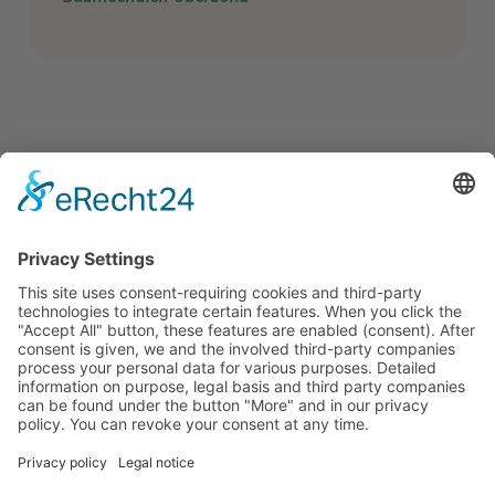
Link
Legal
Contact
Flyer English
Imprint
German
Sustainability
Data
Hungarian
Terms and Conditions
protection
English
Barrierefreiheitserkärung