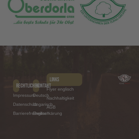
Links
Rechtliches
Kontakt
Flyer englisch
Impressum
Deutsch
Nachhaltigkeit
Datenschutz
Ungarisch
AGB
Barrierefreiheitserkärung
Englisch