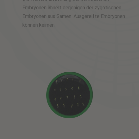
Embryonen ähnelt derjenigen der zygotischen
Embryonen aus Samen. Ausgereifte Embryonen
können keimen.