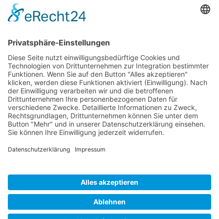
Links
Rechtliches
Kontakt
Flyer englisch
Impressum
Deutsch
Nachhaltigkeit
Datenschutz
Ungarisch
AGB
Barrierefreiheitserkärung
Englisch
© Copyright 2025 Baumschulen Oberdorla GmbH – All Rights Reserved